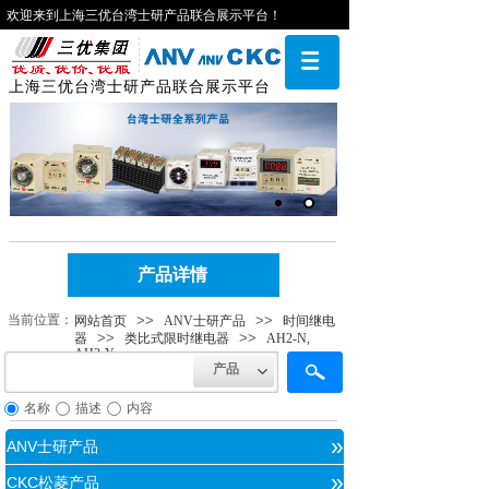
欢迎来到上海三优台湾士研产品联合展示平台！
上海三优台湾士研产品联合展示平台
产品详情
当前位​​置：
>>
>>
网站首页
ANV士研产品
时间继电
>>
>>
器
类比式限时继电器
AH2-N,
AH2-Y
产品
名称
描述
内容
»
ANV士研产品
»
CKC松菱产品