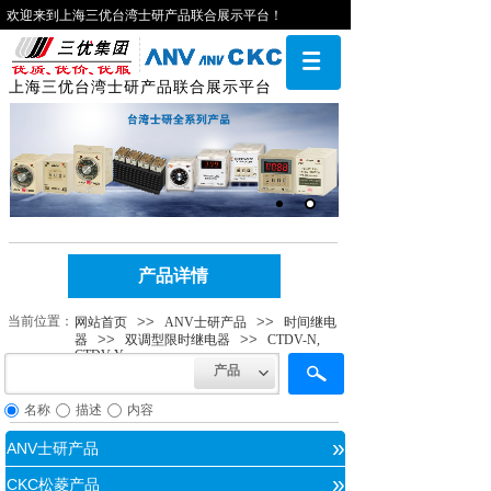
欢迎来到上海三优台湾士研产品联合展示平台！
上海三优台湾士研产品联合展示平台
产品详情
当前位​​置：
>>
>>
网站首页
ANV士研产品
时间继电
>>
>>
器
双调型限时继电器
CTDV-N,
CTDV-Y
产品
名称
描述
内容
»
ANV士研产品
»
CKC松菱产品